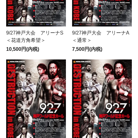
※ 在庫数は全て連番での設定となります。
【携帯メールでのお申し込み、初めてのお客様への注意】
▼注文後には必ず注文確認の自動送信が送信されます、自動送信
9/27神戸大会 アリーナS
9/27神戸大会 アリーナA
が届かない場合は携帯のドメイン設定（可能性が一番高いで
＜花道方角希望＞
＜通常＞
す）、もしくはメールアドレスの打ち間違いなどの可能性があり
ます。ドメイン（nj-kikaku.com）
10,500円(内税)
7,500円(内税)
▼注文後の弊社からのメールを受信していないお客様はご面倒で
すが新日企画までご一報（TEL）下さい。
（注文は確定しておりますので送金方法をお知らせいたします、
メールにて問い合わせ頂いてもドメイン設定の場合はこちらから
のメールが届きません、必ず電話にてお問い合わせください)