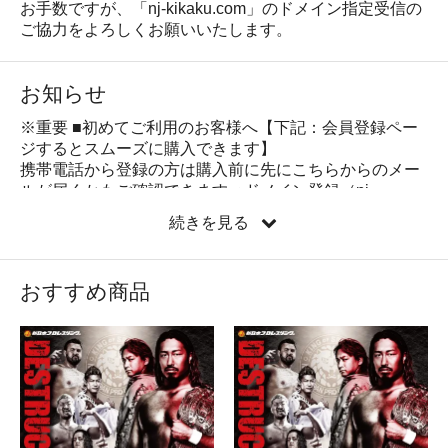
お手数ですが、「nj-kikaku.com」のドメイン指定受信の
ご協力をよろしくお願いいたします。
お知らせ
※重要 ■初めてご利用のお客様へ【下記：会員登録ペー
ジするとスムーズに購入できます】
携帯電話から登録の方は購入前に先にこちらからのメー
ルが届くかもご確認できます＜ドメイン登録（nj-
kikaku.com）＞
続きを見る
お手数ですが、「nj-kikaku.com」のドメイン指定受信の
ご協力をよろしくお願いいたします （
会員登録ページは
コチラよりどうぞ
）
おすすめ商品
新日企画オンラインでは、受注メールや入金メールをお
送りする際 メールアドレス「order@nj-kikaku.com」の
アドレスよりお客様にメールを送信しております。
指定受信設定（ドメイン設定・メール受信拒否設定）な
どをされている場合 当ショップからのご連絡メールが届
かない場合がございます。