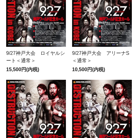
＜次回販売大会＞
～2026年度～
【秋の恒例ビックマッチ神戸大会のお知らせ】
9/27神戸大会 ロイヤルシ
9/27神戸大会 アリーナS
■ 9月27日（日）神戸ワールド記念ホール PM 4:00 Gong!!
ート＜通常＞
＜通常＞
【絶賛発売中！！】
15,500円(内税)
10,500円(内税)
■7月29日（水）大阪・大和大学 大和アリーナ 『G1 CLIMAX
36』
【7/23受付終了します】
※「SOLDOUT」と表示された席種でも、予告なく後日追加販売
を行うこともございます。